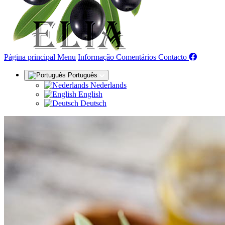
(actual)
Página principal
Menu
Informação
Comentários
Contacto
Português
Nederlands
English
Deutsch